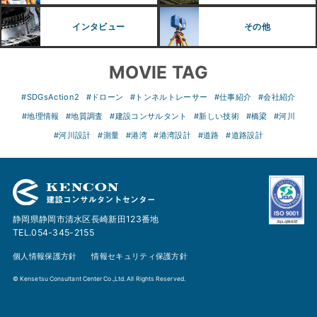
インタビュー
その他
MOVIE TAG
#SDGsAction2
#ドローン
#トンネルトレーサー
#仕事紹介
#会社紹介
#地理情報
#地質調査
#建設コンサルタント
#新しい技術
#橋梁
#河川
#河川設計
#測量
#港湾
#港湾設計
#道路
#道路設計
静岡県静岡市清水区長崎新田123番地
TEL.054-345-2155
個人情報保護方針
情報セキュリティ保護方針
© Kensetsu Consultant Center Co.,Ltd. All Rights Reserved.